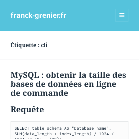
franck-grenier.fr
MENU
ET
WIDGETS
Étiquette :
cli
MySQL : obtenir la taille des
bases de données en ligne
de commande
Requête
SELECT table_schema AS "Database name", 
SUM(data_length + index_length) / 1024 / 