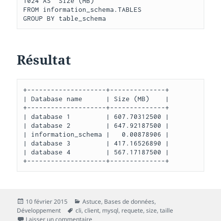
1024 AS "Size (MB)"

FROM information_schema.TABLES

GROUP BY table_schema
Résultat
+--------------------+--------------+

| Database name      | Size (MB)    |

+--------------------+--------------+

| database 1         | 607.70312500 |

| database 2         | 647.92187500 |

| information_schema |   0.00878906 |

| database 3         | 417.16526890 |

| database 4         | 567.17187500 |

+--------------------+--------------+
Publié
Catégories
10 février 2015
Astuce
,
Bases de données
,
le
Mots-
Développement
cli
,
client
,
mysql
,
requete
,
size
,
taille
clés
sur MySQL : obtenir la taille des bases de do
Laisser un commentaire