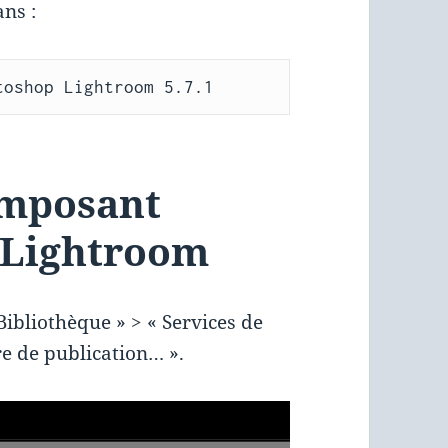
ans :
toshop Lightroom 5.7.1
composant
 Lightroom
ibliothèque » > « Services de
re de publication… ».