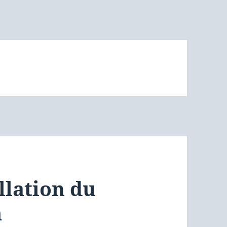
llation du
m