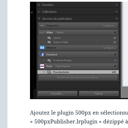
Ajoutez le plugin 500px en sélectionn
« 500pxPublisher.lrplugin » dézippé à