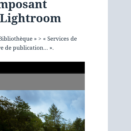
composant
 Lightroom
ibliothèque » > « Services de
re de publication… ».