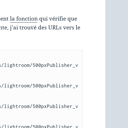
ment
la fonction
qui vérifie que
nte, j’ai trouvé des URLs vers le
s/lightroom/500pxPublisher_v
s/lightroom/500pxPublisher_v
s/lightroom/500pxPublisher_v
s/lightroom/500pxPublisher_v