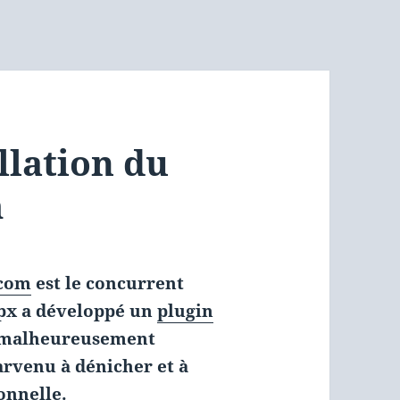
llation du
m
.com
est le concurrent
0px a développé un
plugin
 malheureusement
rvenu à dénicher et à
onnelle.