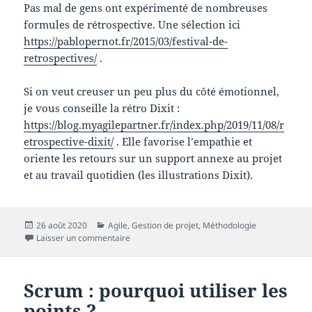
Pas mal de gens ont expérimenté de nombreuses
formules de rétrospective. Une sélection ici
https://pablopernot.fr/2015/03/festival-de-
retrospectives/
.
Si on veut creuser un peu plus du côté émotionnel,
je vous conseille la rétro Dixit :
https://blog.myagilepartner.fr/index.php/2019/11/08/r
etrospective-dixit/
. Elle favorise l’empathie et
oriente les retours sur un support annexe au projet
et au travail quotidien (les illustrations Dixit).
Publié
Catégories
26 août 2020
Agile
,
Gestion de projet
,
Méthodologie
le
sur Scrum : de l’usure des rituels
Laisser un commentaire
Scrum : pourquoi utiliser les
points ?