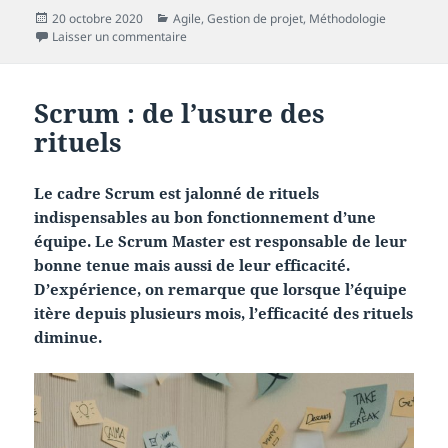
Publié
Catégories
20 octobre 2020
Agile
,
Gestion de projet
,
Méthodologie
le
sur Scrum et le « lâcher prise »
Laisser un commentaire
Scrum : de l’usure des
rituels
Le cadre Scrum est jalonné de rituels
indispensables au bon fonctionnement d’une
équipe. Le Scrum Master est responsable de leur
bonne tenue mais aussi de leur efficacité.
D’expérience, on remarque que lorsque l’équipe
itère depuis plusieurs mois, l’efficacité des rituels
diminue.