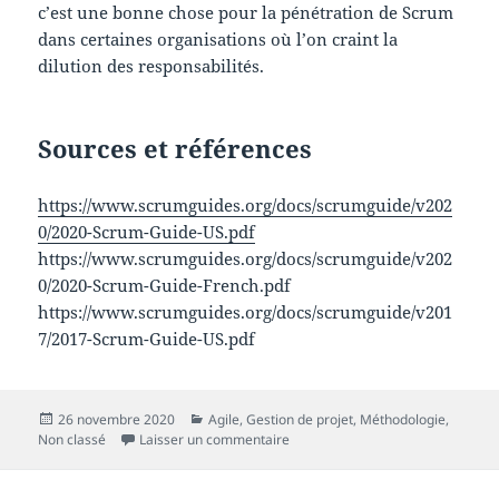
c’est une bonne chose pour la pénétration de Scrum
dans certaines organisations où l’on craint la
dilution des responsabilités.
Sources et références
https://www.scrumguides.org/docs/scrumguide/v202
0/2020-Scrum-Guide-US.pdf
https://www.scrumguides.org/docs/scrumguide/v202
0/2020-Scrum-Guide-French.pdf
https://www.scrumguides.org/docs/scrumguide/v201
7/2017-Scrum-Guide-US.pdf
Publié
Catégories
26 novembre 2020
Agile
,
Gestion de projet
,
Méthodologie
,
le
sur Scrum guide 2020 : mon déc
Non classé
Laisser un commentaire