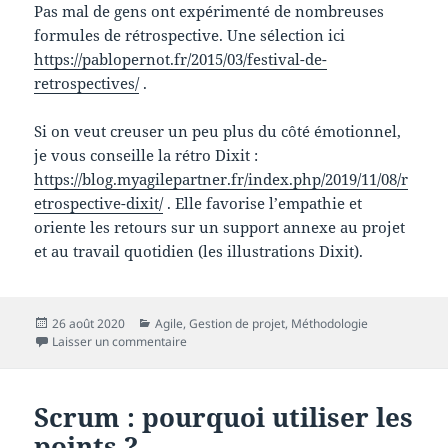
Pas mal de gens ont expérimenté de nombreuses
formules de rétrospective. Une sélection ici
https://pablopernot.fr/2015/03/festival-de-
retrospectives/
.
Si on veut creuser un peu plus du côté émotionnel,
je vous conseille la rétro Dixit :
https://blog.myagilepartner.fr/index.php/2019/11/08/r
etrospective-dixit/
. Elle favorise l’empathie et
oriente les retours sur un support annexe au projet
et au travail quotidien (les illustrations Dixit).
Publié
Catégories
26 août 2020
Agile
,
Gestion de projet
,
Méthodologie
le
sur Scrum : de l’usure des rituels
Laisser un commentaire
Scrum : pourquoi utiliser les
points ?