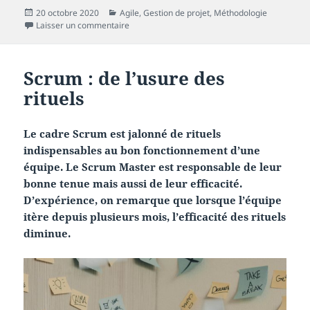
Publié
Catégories
20 octobre 2020
Agile
,
Gestion de projet
,
Méthodologie
le
sur Scrum et le « lâcher prise »
Laisser un commentaire
Scrum : de l’usure des
rituels
Le cadre Scrum est jalonné de rituels
indispensables au bon fonctionnement d’une
équipe. Le Scrum Master est responsable de leur
bonne tenue mais aussi de leur efficacité.
D’expérience, on remarque que lorsque l’équipe
itère depuis plusieurs mois, l’efficacité des rituels
diminue.