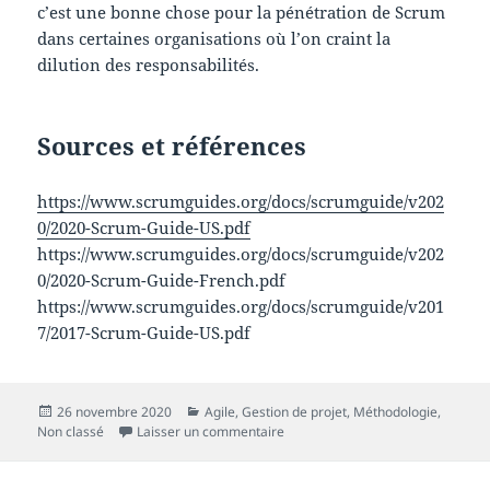
c’est une bonne chose pour la pénétration de Scrum
dans certaines organisations où l’on craint la
dilution des responsabilités.
Sources et références
https://www.scrumguides.org/docs/scrumguide/v202
0/2020-Scrum-Guide-US.pdf
https://www.scrumguides.org/docs/scrumguide/v202
0/2020-Scrum-Guide-French.pdf
https://www.scrumguides.org/docs/scrumguide/v201
7/2017-Scrum-Guide-US.pdf
Publié
Catégories
26 novembre 2020
Agile
,
Gestion de projet
,
Méthodologie
,
le
sur Scrum guide 2020 : mon déc
Non classé
Laisser un commentaire