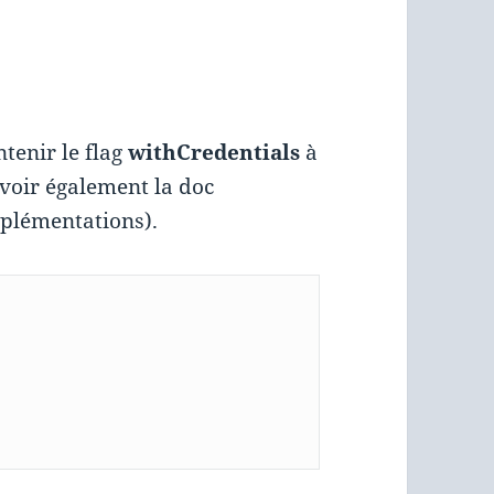
ntenir le flag
withCredentials
à
(voir également la doc
mplémentations).