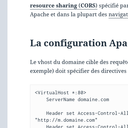
resource sharing
(
CORS
)
spécifié pa
Apache et dans la plupart des
naviga
La configuration Ap
Le vhost du domaine cible des requêt
exemple) doit spécifier des directives
<VirtualHost *:80> 

    ServerName domaine.com

    Header set Access-Control-Allow-Origin 
"http://m.domaine.com"

    Header set Access-Control-Allow-Credentials true
