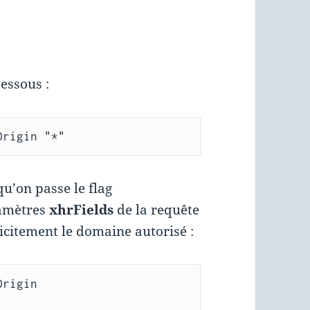
essous :
Origin "*"
qu’on passe le flag
amètres
xhrFields
de la requête
licitement le domaine autorisé :
rigin 