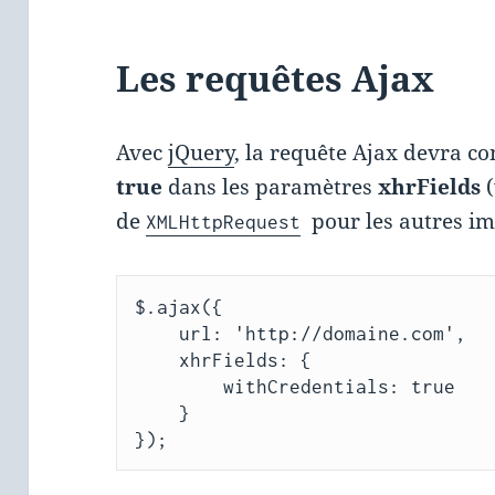
Les requêtes Ajax
Avec
jQuery
, la requête Ajax devra co
true
dans les paramètres
xhrFields
de
pour les autres i
XMLHttpRequest
$.ajax({

    url: 'http://domaine.com',

    xhrFields: {

        withCredentials: true

    }

});