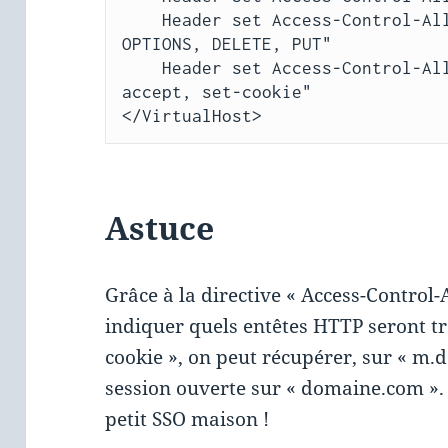
    Header set Access-Control-Allow-Methods "POST, GET, 
OPTIONS, DELETE, PUT"

    Header set Access-Control-Allow-Headers "content-type, 
accept, set-cookie"

</VirtualHost>
Astuce
Grâce à la directive « Access-Control
indiquer quels entêtes HTTP seront tr
cookie », on peut récupérer, sur « m.
session ouverte sur « domaine.com ». 
petit SSO maison !