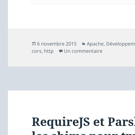
Publié
Catégories
6 novembre 2015
Apache
,
Développem
le
sur Ajax et XS
cors
,
http
Un commentaire
RequireJS et Parsl