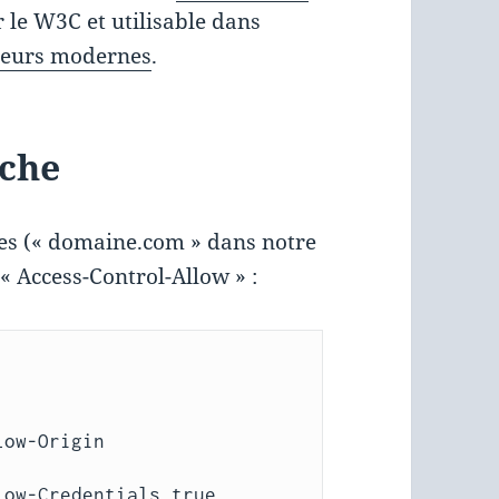
r le W3C et utilisable dans
teurs modernes
.
ache
es («
domaine.com
» dans notre
 « Access-Control-Allow » :