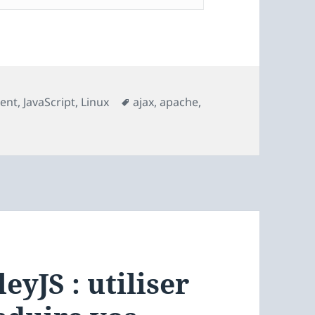
Mots-
ent
,
JavaScript
,
Linux
ajax
,
apache
,
S : autoriser les requêtes grâce au CORS
clés
eyJS : utiliser