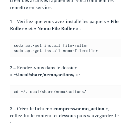
créer des archives rapidement. Voici comment les
remettre en service.
1 – Vérifiez que vous avez installé les paquets
« File
Roller » et « Nemo File Roller »
:
sudo apt-get install file-roller

sudo apt-get install nemo-fileroller
2 – Rendez-vous dans le dossier
« ~/.local/share/nemo/actions/ »
:
cd ~/.local/share/nemo/actions/
3 – Créez le fichier
« compress.nemo_action »
,
collez-lui le contenu ci-dessous puis sauvegardez-le
: