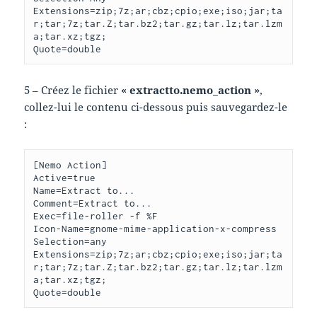
Extensions=zip;7z;ar;cbz;cpio;exe;iso;jar;ta
r;tar;7z;tar.Z;tar.bz2;tar.gz;tar.lz;tar.lzm
a;tar.xz;tgz;

Quote=double
5 – Créez le fichier
« extractto.nemo_action »
,
collez-lui le contenu ci-dessous puis sauvegardez-le
:
[Nemo Action]

Active=true

Name=Extract to...

Comment=Extract to...

Exec=file-roller -f %F

Icon-Name=gnome-mime-application-x-compress

Selection=any

Extensions=zip;7z;ar;cbz;cpio;exe;iso;jar;ta
r;tar;7z;tar.Z;tar.bz2;tar.gz;tar.lz;tar.lzm
a;tar.xz;tgz;

Quote=double