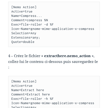
[Nemo Action]

Active=true

Name=Compress...

Comment=compress %N

Exec=file-roller -d %F

Icon-Name=gnome-mime-application-x-compress

Selection=Any

Extensions=any;

Quote=double
4 – Créez le fichier
« extracthere.nemo_action »
,
collez-lui le contenu ci-dessous puis sauvegardez-le
:
[Nemo Action]

Active=true

Name=Extract here

Comment=Extract here

Exec=file-roller -h %F

Icon-Name=gnome-mime-application-x-compress

Selection=Any
