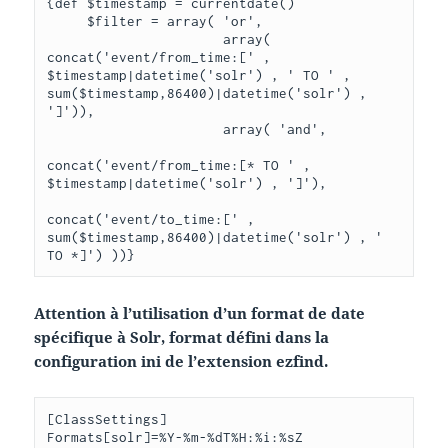
{def $timestamp = currentdate()

     $filter = array( 'or',

                      array( 
concat('event/from_time:[' , 
$timestamp|datetime('solr') , ' TO ' , 
sum($timestamp,86400)|datetime('solr') , 
']')),

                      array( 'and',

concat('event/from_time:[* TO ' , 
$timestamp|datetime('solr') , ']'),

concat('event/to_time:[' , 
sum($timestamp,86400)|datetime('solr') , ' 
TO *]') ))}
Attention à l’utilisation d’un format de date
spécifique à Solr, format défini dans la
configuration ini de l’extension ezfind.
[ClassSettings]

Formats[solr]=%Y-%m-%dT%H:%i:%sZ