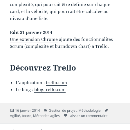
complexité, qui pourrait être définie sur chaque
card, et la vélocité, qui pourrait être calculée au
niveau d’une liste.
Edit 31 janvier 2014
Une extension Chrome
ajoute des fonctionnalités
Scrum (complexité et burndown chart) à Trello.
Découvrez Trello
L’application :
trello.com
Le blog :
blog.trello.com
Publié
Catégories
Mots-
16 janvier 2014
Gestion de projet
,
Méthodologie
le
sur trello.com 
clés
Agilité
,
board
,
Méthodes agiles
Laisser un commentaire