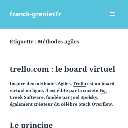
franck-grenier.fr
MENU
ET
WIDGETS
Étiquette :
Méthodes agiles
trello.com : le board virtuel
Inspiré des méthodes Agiles,
Trello
est un board
virtuel en ligne. Il est édité par la société
Fog
Creek Software
, fondée par
Joel Spolsky
,
également créateur du célèbre
Stack Overflow
.
Le principe