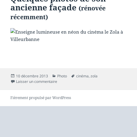
ancienne façade
(rénovée
récemment)
Publié
Catégories
Mots-
10 décembre 2013
Photo
cinéma
,
zola
le
sur Le Zola : cinéma de caractère
clés
Laisser un commentaire
Fièrement propulsé par WordPress