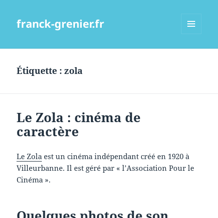
franck-grenier.fr
MENU
ET
WIDGETS
Étiquette :
zola
Le Zola : cinéma de
caractère
Le Zola
est un cinéma indépendant créé en 1920 à
Villeurbanne. Il est géré par « l’Association Pour le
Cinéma ».
Quelques photos de son