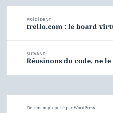
Navigation
de
PRÉCÉDENT
trello.com : le board virt
l’article
Article
précédent :
SUIVANT
Réusinons du code, ne le 
Article
suivant :
Fièrement propulsé par WordPress