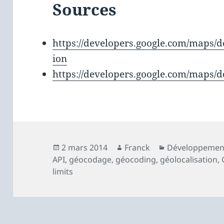
Sources
https://developers.google.com/maps/
ion
https://developers.google.com/maps/
Publié
Auteur
Catégories
2 mars 2014
Franck
Développemen
le
API
,
géocodage
,
géocoding
,
géolocalisation
,
limits