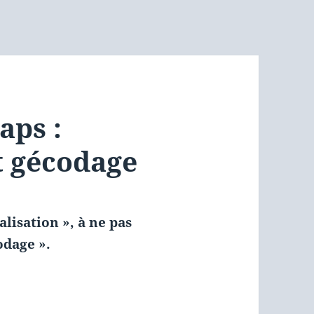
aps :
t gécodage
lisation », à ne pas
odage ».