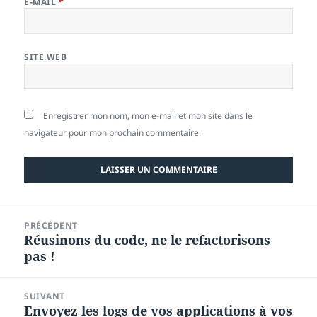
E-MAIL
*
SITE WEB
Enregistrer mon nom, mon e-mail et mon site dans le
navigateur pour mon prochain commentaire.
Navigation
PRÉCÉDENT
de
Réusinons du code, ne le refactorisons
Article
l’article
pas !
précédent :
SUIVANT
Envoyez les logs de vos applications à vos
Article