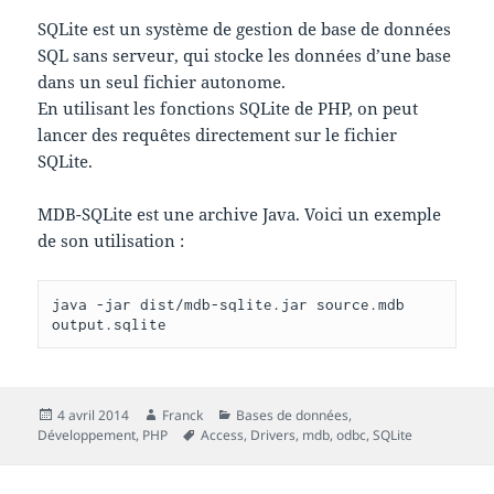
SQLite est un système de gestion de base de données
SQL sans serveur, qui stocke les données d’une base
dans un seul fichier autonome.
En utilisant les fonctions SQLite de PHP, on peut
lancer des requêtes directement sur le fichier
SQLite.
MDB-SQLite est une archive Java. Voici un exemple
de son utilisation :
java -jar dist/mdb-sqlite.jar source.mdb 
output.sqlite
Publié
Auteur
Catégories
4 avril 2014
Franck
Bases de données
,
le
Mots-
Développement
,
PHP
Access
,
Drivers
,
mdb
,
odbc
,
SQLite
clés