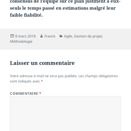
consensus de l’équipe sur ce plan justifient à eux-
seuls le temps passé en estimations malgré leur
faible fiabilité.
Publié
Auteur
Catégories
8 mars 2018
Franck
Agile
,
Gestion de projet
,
le
Méthodologie
Laisser un commentaire
Votre adresse e-mail ne sera pas publiée.
Les champs obligatoires
sont indiqués avec
*
COMMENTAIRE
*