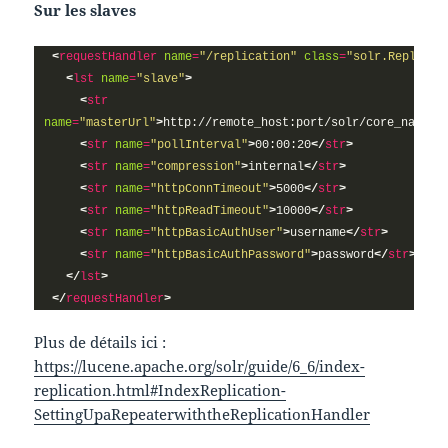
Sur les slaves
<
requestHandler
name
=
"/replication"
class
=
"solr.Replicat
<
lst
name
=
"slave"
>
<
str
name
=
"masterUrl"
>
http://remote_host:port/solr/core_name/r
<
str
name
=
"pollInterval"
>
00:00:20
</
str
>
<
str
name
=
"compression"
>
internal
</
str
>
<
str
name
=
"httpConnTimeout"
>
5000
</
str
>
<
str
name
=
"httpReadTimeout"
>
10000
</
str
>
<
str
name
=
"httpBasicAuthUser"
>
username
</
str
>
<
str
name
=
"httpBasicAuthPassword"
>
password
</
str
>
</
lst
>
</
requestHandler
>
Plus de détails ici :
https://lucene.apache.org/solr/guide/6_6/index-
replication.html#IndexReplication-
SettingUpaRepeaterwiththeReplicationHandler