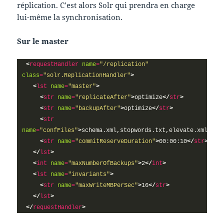
réplication. C’est alors Solr qui prendra en charge
lui-même la synchronisation.
Sur le master
<
requestHandler
name
=
"/replication"
class
=
"solr.ReplicationHandler"
>
<
lst
name
=
"master"
>
<
str
name
=
"replicateAfter"
>
optimize
</
str
>
<
str
name
=
"backupAfter"
>
optimize
</
str
>
<
str
name
=
"confFiles"
>
schema.xml,stopwords.txt,elevate.xml
</
st
<
str
name
=
"commitReserveDuration"
>
00:00:10
</
str
>
</
lst
>
<
int
name
=
"maxNumberOfBackups"
>
2
</
int
>
<
lst
name
=
"invariants"
>
<
str
name
=
"maxWriteMBPerSec"
>
16
</
str
>
</
lst
>
</
requestHandler
>