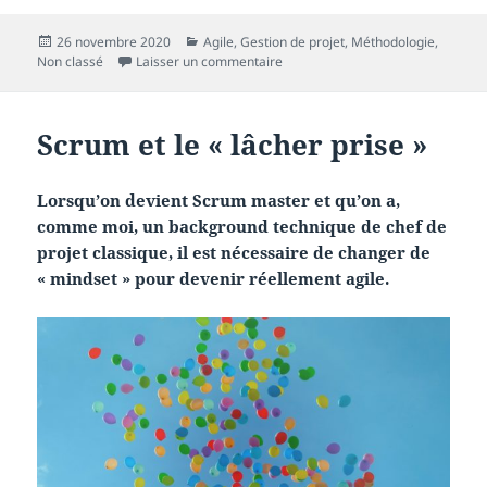
Publié
Catégories
26 novembre 2020
Agile
,
Gestion de projet
,
Méthodologie
,
le
sur Scrum guide 2020 : mon déc
Non classé
Laisser un commentaire
Scrum et le « lâcher prise »
Lorsqu’on devient Scrum master et qu’on a,
comme moi, un background technique de chef de
projet classique, il est nécessaire de changer de
« mindset » pour devenir réellement agile.