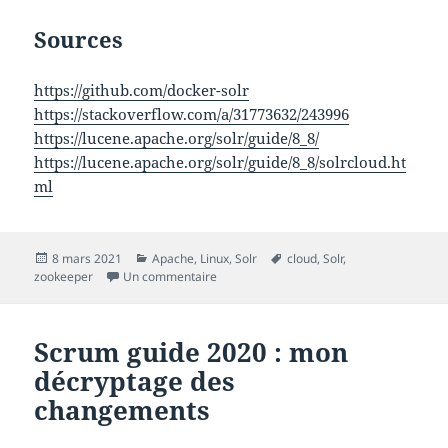
Sources
https://github.com/docker-solr
https://stackoverflow.com/a/31773632/243996
https://lucene.apache.org/solr/guide/8_8/
https://lucene.apache.org/solr/guide/8_8/solrcloud.ht
ml
Publié
Catégories
Mots-
8 mars 2021
Apache
,
Linux
,
Solr
cloud
,
Solr
,
le
sur SolrCloud setup, quelques notions im
clés
zookeeper
Un commentaire
Scrum guide 2020 : mon
décryptage des
changements