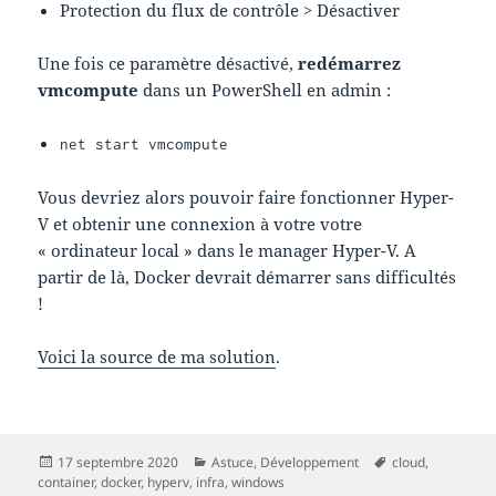
Protection du flux de contrôle > Désactiver
Une fois ce paramètre désactivé,
redémarrez
vmcompute
dans un PowerShell en admin :
net start vmcompute
Vous devriez alors pouvoir faire fonctionner Hyper-
V et obtenir une connexion à votre votre
« ordinateur local » dans le manager Hyper-V. A
partir de là, Docker devrait démarrer sans difficultés
!
Voici la source de ma solution
.
Publié
Catégories
Mots-
17 septembre 2020
Astuce
,
Développement
cloud
,
le
clés
container
,
docker
,
hyperv
,
infra
,
windows