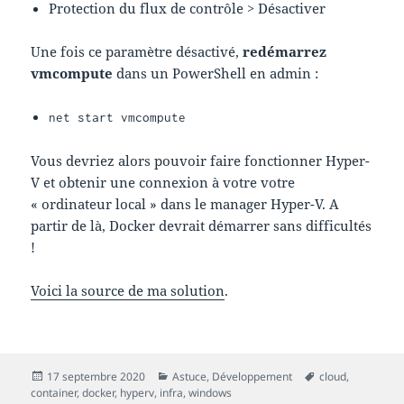
Protection du flux de contrôle > Désactiver
Une fois ce paramètre désactivé,
redémarrez
vmcompute
dans un PowerShell en admin :
net start vmcompute
Vous devriez alors pouvoir faire fonctionner Hyper-
V et obtenir une connexion à votre votre
« ordinateur local » dans le manager Hyper-V. A
partir de là, Docker devrait démarrer sans difficultés
!
Voici la source de ma solution
.
Publié
Catégories
Mots-
17 septembre 2020
Astuce
,
Développement
cloud
,
le
clés
container
,
docker
,
hyperv
,
infra
,
windows